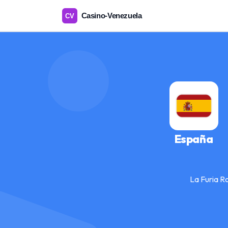
España
La Furia Ro