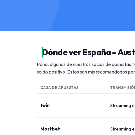
Dónde ver España – Aust
Pana, algunos de nuestros socios de apuestas tr
saldo positivo. Estos son mis recomendados para
CASA DE APUESTAS
TRANSMISIÓ
1win
Streaming en
Mostbet
Streaming en