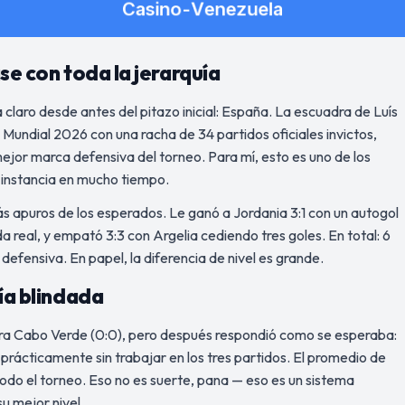
ase con toda la jerarquía
a claro desde antes del pitazo inicial: España. La escuadra de Luís
el Mundial 2026 con una racha de 34 partidos oficiales invictos,
mejor marca defensiva del torneo. Para mí, esto es uno de los
 instancia en mucho tiempo.
ás apuros de los esperados. Le ganó a Jordania 3:1 con un autogol
a real, y empató 3:3 con Argelia cediendo tres goles. En total: 6
defensiva. En papel, la diferencia de nivel es grande.
ría blindada
tra Cabo Verde (0:0), pero después respondió como se esperaba:
prácticamente sin trabajar en los tres partidos. El promedio de
odo el torneo. Eso no es suerte, pana — eso es un sistema
u mejor nivel.