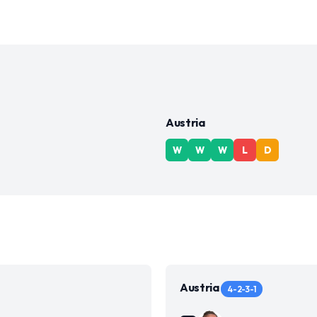
Austria
W
W
W
L
D
Austria
4-2-3-1