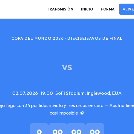
TRANSMISIÓN
INICIO
FORMA
ALIN
COPA DEL MUNDO 2026 · DIECISEISAVOS DE FINAL
VS
02.07.2026 · 19:00 · SoFi Stadium, Inglewood, EUA
ja llega con 34 partidos invicta y tres arcos en cero — Austria tie
casi imposible. ⚽
0
00
00
00