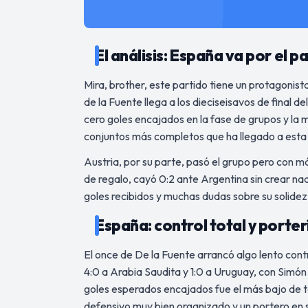
El análisis: España va por el p
Mira, brother, este partido tiene un protagonist
de la Fuente llega a los dieciseisavos de final d
cero goles encajados en la fase de grupos y la 
conjuntos más completos que ha llegado a esta
Austria, por su parte, pasó el grupo pero con m
de regalo, cayó 0:2 ante Argentina sin crear nad
goles recibidos y muchas dudas sobre su solidez 
España: control total y porte
El once de De la Fuente arrancó algo lento con
4:0 a Arabia Saudita y 1:0 a Uruguay, con Simón 
goles esperados encajados fue el más bajo de t
defensivo muy bien organizado y un portero en s