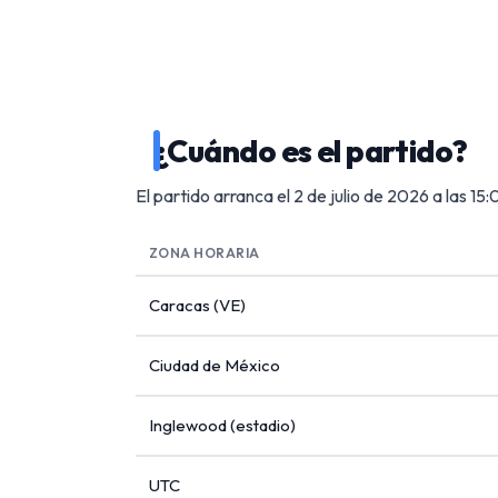
¿Cuándo es el partido?
El partido arranca el 2 de julio de 2026 a las 
ZONA HORARIA
Caracas (VE)
Ciudad de México
Inglewood (estadio)
UTC