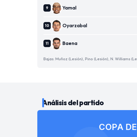
Yamal
Oyarzabal
Baena
Bajas: Muñoz (Lesión), Pino (Lesión), N. Williams (Le
Análisis del partido