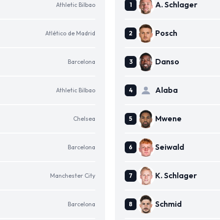
A. Schlager
Athletic Bilbao
Posch
Atlético de Madrid
Danso
Barcelona
Alaba
Athletic Bilbao
Mwene
Chelsea
Seiwald
Barcelona
K. Schlager
Manchester City
Schmid
Barcelona