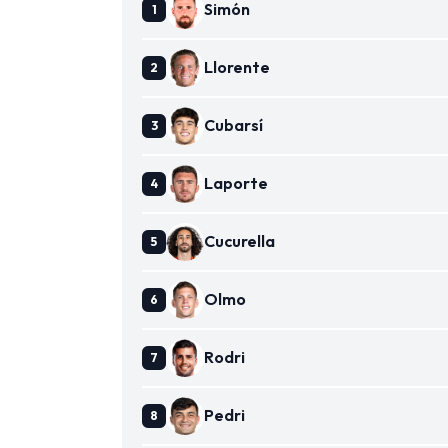
Simón
Llorente
Cubarsí
Laporte
Cucurella
Olmo
Rodri
Pedri