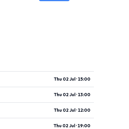
Thu 02 Jul · 15:00
Thu 02 Jul · 13:00
Thu 02 Jul · 12:00
Thu 02 Jul · 19:00