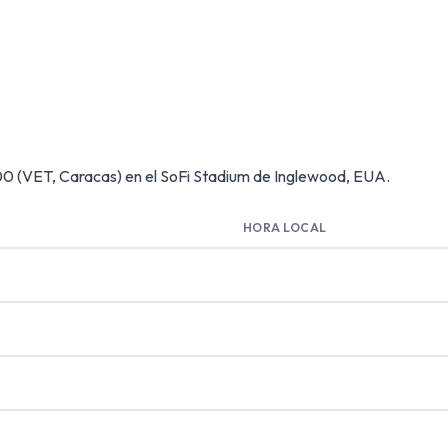
15:00 (VET, Caracas) en el SoFi Stadium de Inglewood, EUA.
HORA LOCAL