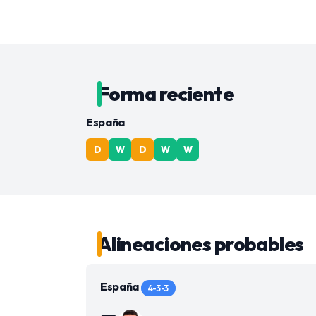
Forma reciente
España
D
W
D
W
W
Alineaciones probables
España
4-3-3