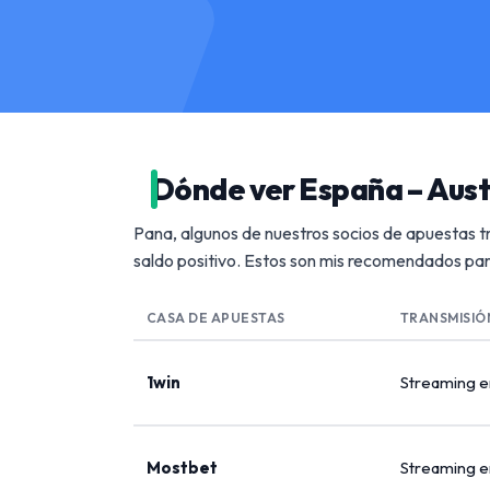
Dónde ver España – Aust
Pana, algunos de nuestros socios de apuestas tr
saldo positivo. Estos son mis recomendados para
CASA DE APUESTAS
TRANSMISIÓ
1win
Streaming en
Mostbet
Streaming en