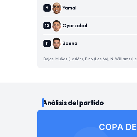
Yamal
Oyarzabal
Baena
Bajas: Muñoz (Lesión), Pino (Lesión), N. Williams (Le
Análisis del partido