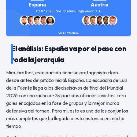
El análisis: España va por el pase con
toda la jerarquía
Mira, brother, este partido tiene un protagonista claro
desde antes del pitazo inicial: España. La escuadra de Luís
de la Fuente llega a los dieciseisavos de final del Mundial
2026 con una racha de 34 partidos oficiales invictos, cero
goles encajados en la fase de grupos y la mejor marca
defensiva del torneo. Para mí, esto es uno de los conjuntos
más completos que ha llegado a esta instancia en mucho
tiempo.