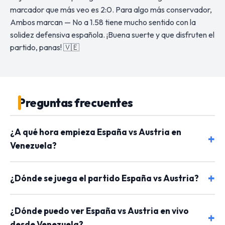
marcador que más veo es 2:0. Para algo más conservador,
Ambos marcan — No a 1.58 tiene mucho sentido con la
solidez defensiva española. ¡Buena suerte y que disfruten el
partido, panas! 🇻🇪
Preguntas frecuentes
¿A qué hora empieza España vs Austria en
Venezuela?
¿Dónde se juega el partido España vs Austria?
¿Dónde puedo ver España vs Austria en vivo
desde Venezuela?