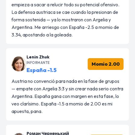
empieza a sacar a relucir todo su potencial ofensivo.
La defensa austriaca se cae cuando la presionan de
forma sostenida — ya lo mostraron con Argelia y
Argentina. Me arriesgo con España -2.5 a momio de
3.34, apostando a la goleada.
Lenin Zhuk
INFORMANTE
Momio 2.00
España -1.5
Austria no convenció para nada en la fase de grupos
— empate con Argelia 3:3 y sin crear nada serio contra
Argentina. España gana con margen en esta fase, lo
veo clarísimo. España -1.5 a momio de 2.00 es mi
apuesta, pana.
Роман Черненький