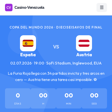
☰
COPA DEL MUNDO 2026 · DIECISEISAVOS DE FINAL
VS
España
Austria
02.07.2026 · 19:00 · SoFi Stadium, Inglewood, EUA
La Furia Roja llega con 34 partidos invicta y tres arcos en
cero — Austria tiene una tarea casi imposible. ⚽
0
00
00
00
DÍAS
H
MIN
SEG