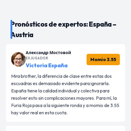
Pronósticos de expertos: España –
Austria
Александр Мостовой
EXJUGADOR
Momio 3.55
Victoria España
Mira brother, la diferencia de clase entre estas dos
escuadras es demasiado evidente para ignorarla.
España tiene la calidad individual y colectiva para
resolver esto sin complicaciones mayores. Para mí, la
Furia Roja pasa a la siguiente ronda y a momio de 3.55
hay valor real en esta cuota.