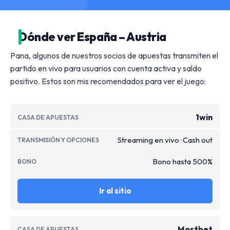
Dónde ver España – Austria
Pana, algunos de nuestros socios de apuestas transmiten el
partido en vivo para usuarios con cuenta activa y saldo
positivo. Estos son mis recomendados para ver el juego:
1win
Streaming en vivo · Cash out
Bono hasta 500%
Ir al sitio
Mostbet