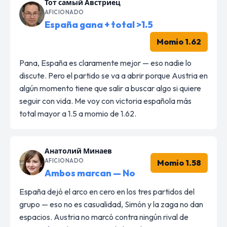
Тот самый Австриец
AFICIONADO
España gana + total >1.5
Momio 1.62
Pana, España es claramente mejor — eso nadie lo
discute. Pero el partido se va a abrir porque Austria en
algún momento tiene que salir a buscar algo si quiere
seguir con vida. Me voy con victoria española más
total mayor a 1.5 a momio de 1.62.
Анатолий Минаев
AFICIONADO
Momio 1.58
Ambos marcan — No
España dejó el arco en cero en los tres partidos del
grupo — eso no es casualidad, Simón y la zaga no dan
espacios. Austria no marcó contra ningún rival de