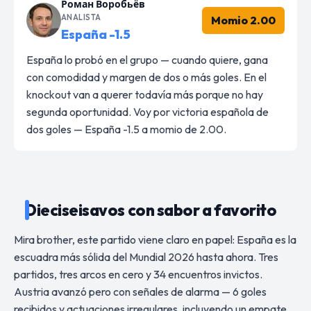
Роман Воробьёв
ANALISTA
Momio 2.00
España -1.5
España lo probó en el grupo — cuando quiere, gana
con comodidad y margen de dos o más goles. En el
knockout van a querer todavía más porque no hay
segunda oportunidad. Voy por victoria española de
dos goles — España -1.5 a momio de 2.00.
Dieciseisavos con sabor a favorito
Mira brother, este partido viene claro en papel: España es la
escuadra más sólida del Mundial 2026 hasta ahora. Tres
partidos, tres arcos en cero y 34 encuentros invictos.
Austria avanzó pero con señales de alarma — 6 goles
recibidos y actuaciones irregulares, incluyendo un empate