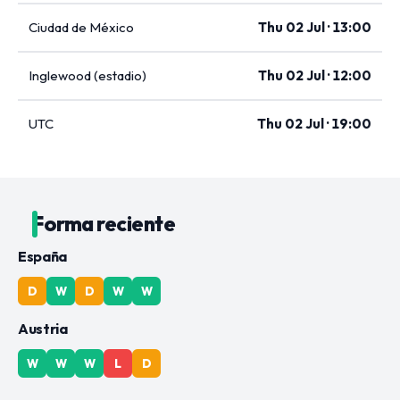
Ciudad de México
Thu 02 Jul · 13:00
Inglewood (estadio)
Thu 02 Jul · 12:00
UTC
Thu 02 Jul · 19:00
Forma reciente
España
D
W
D
W
W
Austria
W
W
W
L
D